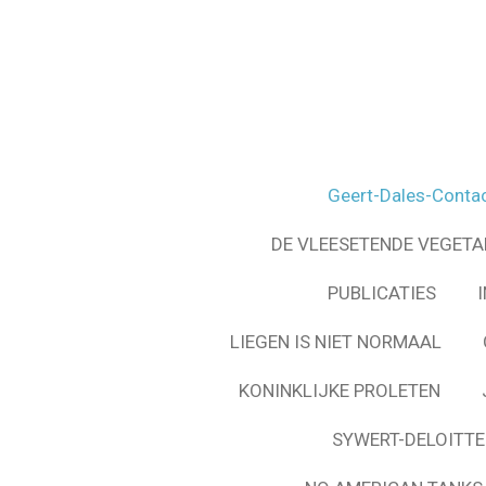
Ga
direct
naar
de
hoofdinhoud
Geert-Dales-Conta
DE VLEESETENDE VEGETA
PUBLICATIES
LIEGEN IS NIET NORMAAL
KONINKLIJKE PROLETEN
SYWERT-DELOITTE