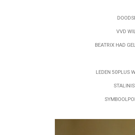
DOODSE
VVD WI
BEATRIX HAD GE
LEDEN 50PLUS W
STALINI
SYMBOOLPOL