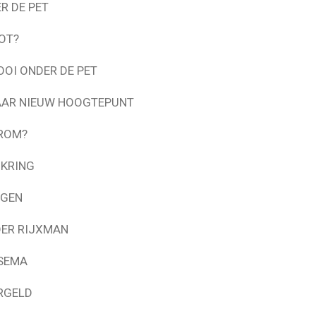
R DE PET
OT?
OI ONDER DE PET
NAAR NIEUW HOOGTEPUNT
AROM?
-KRING
AGEN
DER RIJXMAN
SEMA
RGELD