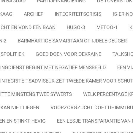
 IN BAGDAD
PARTIJFINANCIERING
DE TOVERSTOK
KAAG
ARCHIEF
INTEGRITEITSCRISIS
IS-ER-NO
OCHT EN VOND EEN BAAN
HUGO-3
METOO-1
K
N 2
BARMHARTIGE SAMARITAAN OF IJDELE DEUGER
ISPOLITIEK
GOED DOEN VOOR OEKRAINE
TALKSH
NGDIENST BEGINT MET NEGATIEF MENSBEELD
EEN VI
INTEGRITEITSADVISEUR ZET TWEEDE KAMER VOOR SCHU
ITTE MINSTENS TWEE SYWERTS
WELK PERCENTAGE K
 KAN NIET LIEGEN
VOORZORGZUCHT DOET DHIMMI BU
EN EN STINKT HEVIG
EEN LESJE TRANSPARANTIE VAN