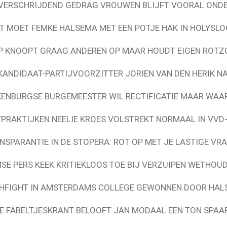
ERSCHRIJDEND GEDRAG VROUWEN BLIJFT VOORAL ONDE
T MOET FEMKE HALSEMA MET EEN POTJE HAK IN HOLYSLO
P KNOOPT GRAAG ANDEREN OP MAAR HOUDT EIGEN ROTZO
KANDIDAAT-PARTIJVOORZITTER JORIEN VAN DEN HERIK 
ENBURGSE BURGEMEESTER WIL RECTIFICATIE MAAR WA
PRAKTIJKEN NEELIE KROES VOLSTREKT NORMAAL IN VVD
NSPARANTIE IN DE STOPERA: ROT OP MET JE LASTIGE VR
E PERS KEEK KRITIEKLOOS TOE BIJ VERZUIPEN WETHOU
CHFIGHT IN AMSTERDAMS COLLEGE GEWONNEN DOOR HAL
SE FABELTJESKRANT BELOOFT JAN MODAAL EEN TON SPAA