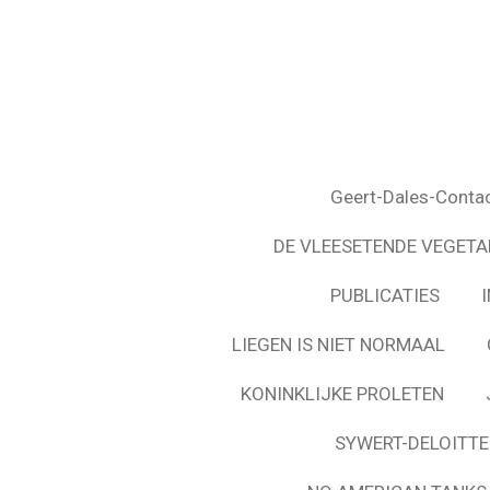
Ga
direct
naar
de
hoofdinhoud
Geert-Dales-Conta
DE VLEESETENDE VEGETA
PUBLICATIES
LIEGEN IS NIET NORMAAL
KONINKLIJKE PROLETEN
SYWERT-DELOITTE