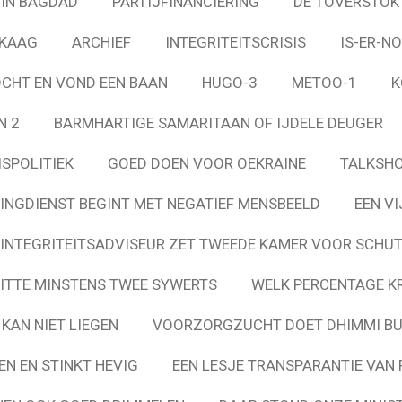
 IN BAGDAD
PARTIJFINANCIERING
DE TOVERSTOK
KAAG
ARCHIEF
INTEGRITEITSCRISIS
IS-ER-NO
OCHT EN VOND EEN BAAN
HUGO-3
METOO-1
K
N 2
BARMHARTIGE SAMARITAAN OF IJDELE DEUGER
ISPOLITIEK
GOED DOEN VOOR OEKRAINE
TALKSH
NGDIENST BEGINT MET NEGATIEF MENSBEELD
EEN VI
INTEGRITEITSADVISEUR ZET TWEEDE KAMER VOOR SCHU
ITTE MINSTENS TWEE SYWERTS
WELK PERCENTAGE K
 KAN NIET LIEGEN
VOORZORGZUCHT DOET DHIMMI BU
EN EN STINKT HEVIG
EEN LESJE TRANSPARANTIE VAN