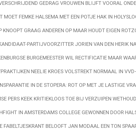
ERSCHRIJDEND GEDRAG VROUWEN BLIJFT VOORAL ONDE
T MOET FEMKE HALSEMA MET EEN POTJE HAK IN HOLYSLO
P KNOOPT GRAAG ANDEREN OP MAAR HOUDT EIGEN ROTZO
KANDIDAAT-PARTIJVOORZITTER JORIEN VAN DEN HERIK 
ENBURGSE BURGEMEESTER WIL RECTIFICATIE MAAR WA
PRAKTIJKEN NEELIE KROES VOLSTREKT NORMAAL IN VVD
NSPARANTIE IN DE STOPERA: ROT OP MET JE LASTIGE VR
E PERS KEEK KRITIEKLOOS TOE BIJ VERZUIPEN WETHOU
CHFIGHT IN AMSTERDAMS COLLEGE GEWONNEN DOOR HAL
SE FABELTJESKRANT BELOOFT JAN MODAAL EEN TON SPAA