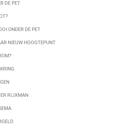
R DE PET
OT?
OI ONDER DE PET
NAAR NIEUW HOOGTEPUNT
AROM?
-KRING
AGEN
DER RIJXMAN
SEMA
RGELD