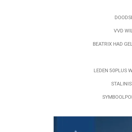
DOODSE
VVD WI
BEATRIX HAD GE
LEDEN 50PLUS W
STALINI
SYMBOOLPOL