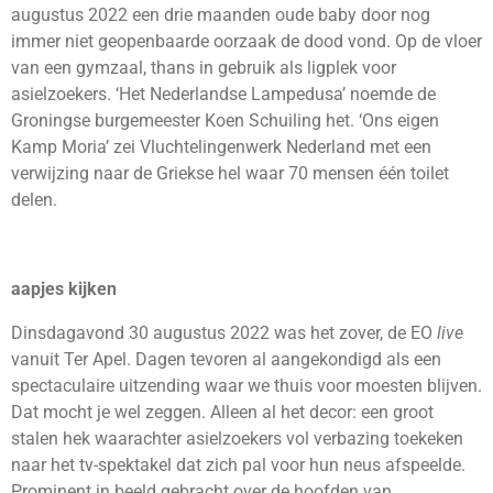
augustus 2022 een drie maanden oude baby door nog
immer niet geopenbaarde oorzaak de dood vond. Op de vloer
van een gymzaal, thans in gebruik als ligplek voor
asielzoekers. ‘Het Nederlandse Lampedusa’ noemde de
Groningse burgemeester Koen Schuiling het. ‘Ons eigen
Kamp Moria’ zei Vluchtelingenwerk Nederland met een
verwijzing naar de Griekse hel waar 70 mensen één toilet
delen.
aapjes kijken
Dinsdagavond 30 augustus 2022 was het zover, de EO
live
vanuit Ter Apel. Dagen tevoren al aangekondigd als een
spectaculaire uitzending waar we thuis voor moesten blijven.
Dat mocht je wel zeggen. Alleen al het decor: een groot
stalen hek waarachter asielzoekers vol verbazing toekeken
naar het tv-spektakel dat zich pal voor hun neus afspeelde.
Prominent in beeld gebracht over de hoofden van