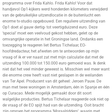
programma over Frida Kahlo. Frida Kahlo! Voor dat
handjevol Op1-kijkers werd honderden kilometers verwijderd
van de gebruikelijke uitzendlocatie in de buitenlucht een
enorme tv-studio opgebouwd. Een reguliere uitzending van
Op1 doet al gauw dertig- tot veertigduizend euro. Deze
‘special’ moet een veelvoud gekost hebben, gelet op de
omvangrijke operatie in het Groningse land. Ondanks een
toezegging te reageren liet Bertus Tichelaar, EO-
hoofdredacteur, het afweten om te antwoorden op mijn
vraag of ik er ver naast zat met mijn calculatie dat met de
uitzending 100.000 tot 150.000 euro gemoeid was. Ik denk
niet dat het veel minder geweest is. Misschien wel meer want
die enorme crew heeft vast niet geslapen in de weilanden
van Ter Apel. Producent van dit geheel: Jeroen Pauw. De
man met twee woningen in Amsterdam, één in Spanje en één
op Curacao. Mede mogelijk gemaakt door dit soort
walgelijke producties. Bertus Tichelaar reageerde ook niet op
de vraag of de EO spijt had van de uitzending. Ooit bracht
zijn omroep het programma ‘Moraalridders’, waarin met