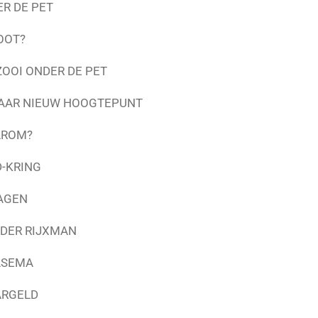
R DE PET
OOT?
OOI ONDER DE PET
 NAAR NIEUW HOOGTEPUNT
AROM?
D-KRING
RAGEN
UDER RIJXMAN
LSEMA
ARGELD