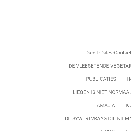
Ga
direct
naar
de
hoofdinhoud
Geert-Dales-Contac
DE VLEESETENDE VEGETAR
PUBLICATIES
I
LIEGEN IS NIET NORMAA
AMALIA
K
DE SYWERTVRAAG DIE NIEM