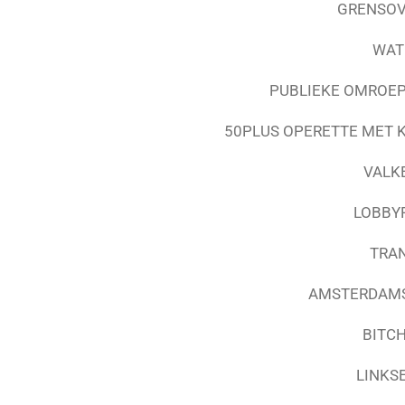
GRENSOV
WAT
PUBLIEKE OMROEP
50PLUS OPERETTE MET K
VALK
LOBBYP
TRAN
AMSTERDAMSE
BITC
LINKS