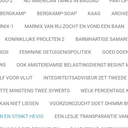
UGO-2
NO AMERICAN TANKS IN BAGDAD
PARTIJF
A BERGKAMP
BERGKAMP-SOAP
KAAG
ARCHI
NIX-1
MARNIX VAN RIJ ZOCHT EN VOND EEN BAAN
KONINKLIJKE PROLETEN 2
BARMHARTIGE SAMARIT
GSI
FEMININE GETUIGENISPOLITIEK
GOED DOEN
WS
OOK AMSTERDAMSE BELASTINGDIENST BEGINT 
LF VOOR VLIJT
INTEGRITEITSADVISEUR ZET TWEED
TTE MINSTENS TWEE SYWERTS
WELK PERCENTAGE K
KAN NIET LIEGEN
VOORZORGZUCHT DOET DHIMMI B
N EN STINKT HEVIG
EEN LESJE TRANSPARANTIE VA