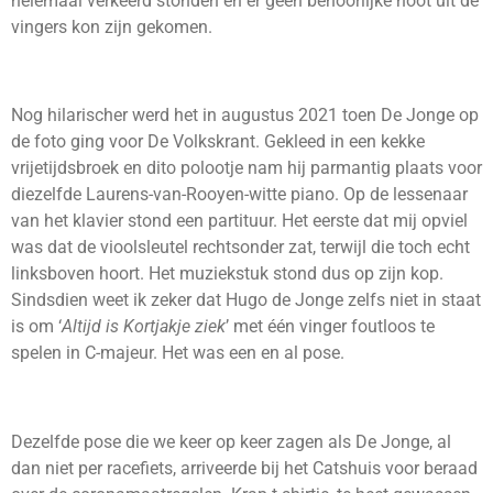
helemaal verkeerd stonden en er geen behoorlijke noot uit de
vingers kon zijn gekomen.
Nog hilarischer werd het in augustus 2021 toen De Jonge op
de foto ging voor De Volkskrant. Gekleed in een kekke
vrijetijdsbroek en dito polootje nam hij parmantig plaats voor
diezelfde Laurens-van-Rooyen-witte piano. Op de lessenaar
van het klavier stond een partituur. Het eerste dat mij opviel
was dat de vioolsleutel rechtsonder zat, terwijl die toch echt
linksboven hoort. Het muziekstuk stond dus op zijn kop.
Sindsdien weet ik zeker dat Hugo de Jonge zelfs niet in staat
is om ‘
Altijd is Kortjakje ziek
’ met één vinger foutloos te
spelen in C-majeur. Het was een en al pose.
Dezelfde pose die we keer op keer zagen als De Jonge, al
dan niet per racefiets, arriveerde bij het Catshuis voor beraad