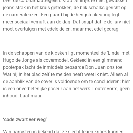
over de coronamaatregelen. Krap t-shirtje, te heet gewassen
jeans strak in het kruis getrokken, de blik schalks gericht op
de cameralenzen. Een paard bij de hengstenkeuring legt
meer sociaal vernuft aan de dag. Dat snapt dat je de jury niet
moet overtuigen met edele delen, maar met edel gedrag.
In de schappen van de kiosken ligt momenteel de ‘Linda’ met
Hugo de Jonge als covermodel. Gekleed in een glimmend
pooierpak lacht de inmiddels bebaarde Don Juan ons toe.
Wat hij in het blad zelf te melden heeft weet ik niet. Alleen al
de aanblik van de cover is voldoende om te concluderen: hier
is een onverbeterlijke poseur aan het werk. Louter vorm, geen
inhoud. Laat maar.
‘code zwart ver weg’
Van narcisten is bekend dat ze slecht tegen kritiek kunnen.