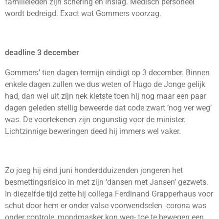
familieleden zijn schering en inslag. Medisch personeel
wordt bedreigd. Exact wat Gommers voorzag.
deadline 3 december
Gommers’ tien dagen termijn eindigt op 3 december. Binnen
enkele dagen zullen we dus weten of Hugo de Jonge gelijk
had, dan wel uit zijn nek kletste toen hij nog maar een paar
dagen geleden stellig beweerde dat code zwart ‘nog ver weg’
was. De voortekenen zijn ongunstig voor de minister.
Lichtzinnige beweringen deed hij immers wel vaker.
Zo joeg hij eind juni honderdduizenden jongeren het
besmettingsrisico in met zijn ‘dansen met Jansen’ gezwets.
In diezelfde tijd zette hij collega Ferdinand Grapperhaus voor
schut door hem er onder valse voorwendselen -corona was
onder controle, mondmasker kon weg- toe te bewegen een