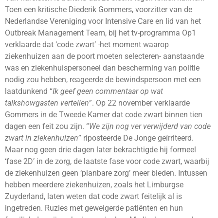
Toen een kritische Diederik Gommers, voorzitter van de
Nederlandse Vereniging voor Intensive Care en lid van het
Outbreak Management Team, bij het tv-programma Op1
verklaarde dat ‘code zwart’ -het moment waarop
ziekenhuizen aan de poort moeten selecteren- aanstaande
was en ziekenhuispersoneel dan bescherming van politie
nodig zou hebben, reageerde de bewindspersoon met een
laatdunkend “
Ik geef geen commentaar op wat
talkshowgasten vertellen
”. Op 22 november verklaarde
Gommers in de Tweede Kamer dat code zwart binnen tien
dagen een feit zou zijn. “
We zijn nog ver verwijderd van code
zwart in ziekenhuizen
” riposteerde De Jonge geïrriteerd.
Maar nog geen drie dagen later bekrachtigde hij formeel
‘fase 2D’ in de zorg, de laatste fase voor code zwart, waarbij
de ziekenhuizen geen ‘planbare zorg’ meer bieden. Intussen
hebben meerdere ziekenhuizen, zoals het Limburgse
Zuyderland, laten weten dat code zwart feitelijk al is
ingetreden. Ruzies met geweigerde patiënten en hun