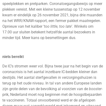
speelplekken en pretparken. Coronatoegangsbewijs op meer
plekken vereist. Met een kleine tussenstap op 12 november
kwam er eindelijk op 26 november 2021, bijna drie maanden
na het WRR/KNAW-rapport, een fermer pakket maatregelen.
Opnieuw van het kaliber ‘
too little, too late
’. Winkels om
17.00 uur sluiten betekent hetzelfde aantal bezoekers in
minder tijd. Meer kans op besmettingen dus.
niets bereikt
De IC’s stromen weer vol. Bijna twee jaar na het begin van de
coronacrisis is het aantal inzetbare IC-bedden kleiner dan
destijds. Het aantal sterfgevallen in verzorgingshuizen is
terug op het oude niveau. In tal van andere Europese landen
zijn grote delen van de bevolking al voorzien van de
booster
-
prik, Nederland moet nog beginnen met de hoogstbejaarden
te vaccineren. Totaal onvoorbereid werd er de afgelopen
dagen maar wat aangeklungeld met inkomend en uitgaand