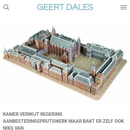
GEERT DALES
Ga
direct
naar
de
hoofdinhoud
KAMER VERWIJT REGERING
AANBESTEDINGSPRUTSWERK MAAR BAKT ER ZELF OOK
NIKS VAN